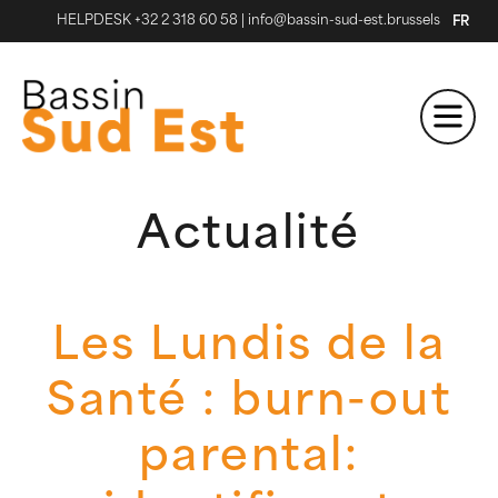
HELPDESK +32 2 318 60 58
|
info@bassin-sud-est.brussels
FR
Actualité
Les Lundis de la
Santé : burn-out
parental: