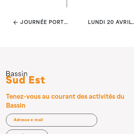
JOURNÉE PORTES OUVERTES DU CENTRE DE PRÉVENTION DE LA TUBERCULOSE DE BRUXELLES
LUNDI 20 AVRIL : « LES ENJEUX DE L’ALIME
Tenez-vous au courant des activités du
Bassin