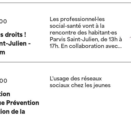
Les professionnel·les
:00
social-santé vont à la
rencontre des habitant·es
s droits !
Parvis Saint-Julien, de 13h à
nt-Julien -
17h. En collaboration avec
em
la coordination sociale.
L'usage des réseaux
:00
sociaux chez les jeunes
tion
e Prévention
ion de la