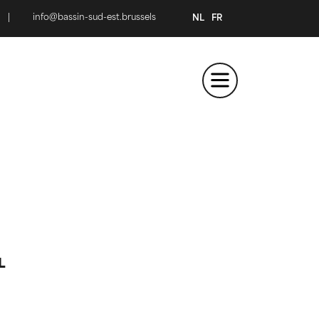
|
info@bassin-sud-est.brussels
NL
FR
L