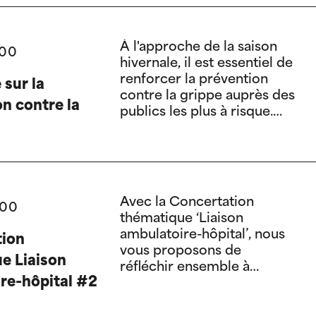
À l'approche de la saison
:00
hivernale, il est essentiel de
renforcer la prévention
 sur la
contre la grippe auprès des
on contre la
publics les plus à risque.
Participez au webinaire
d'information sur la
vaccination contre la
grippe.
Avec la Concertation
:00
thématique ‘Liaison
ambulatoire-hôpital’, nous
tion
vous proposons de
e Liaison
réfléchir ensemble à
re-hôpital #2
l'articulation entre
l'ambulatoire et le milieu