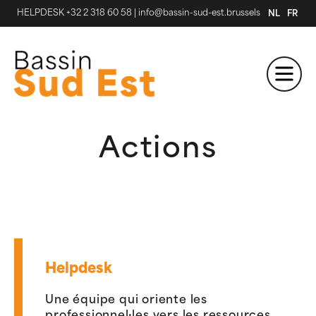
HELPDESK +32 2 318 60 58
|
info@bassin-sud-est.brussels
NL
FR
Actions
Helpdesk
Une équipe qui oriente les