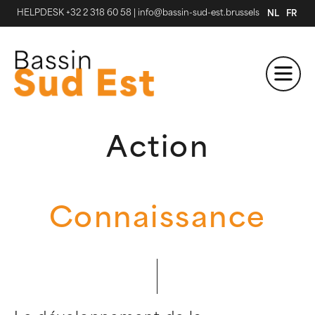
HELPDESK +32 2 318 60 58
|
info@bassin-sud-est.brussels
NL
FR
Action
Connaissance