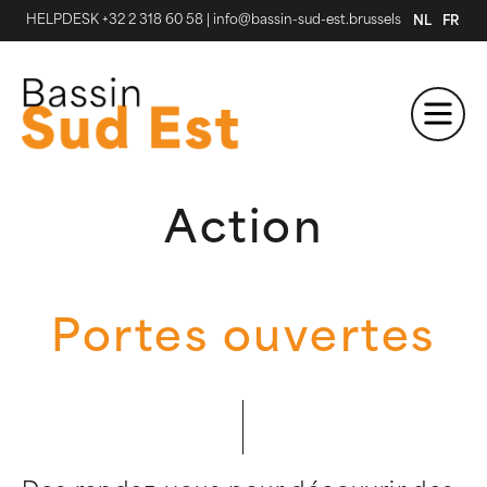
HELPDESK +32 2 318 60 58
|
info@bassin-sud-est.brussels
NL
FR
Action
Portes ouvertes