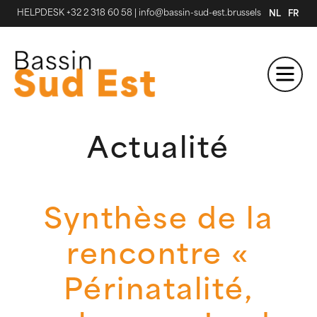
HELPDESK +32 2 318 60 58
|
info@bassin-sud-est.brussels
NL
FR
Actualité
Synthèse de la
rencontre «
Périnatalité,