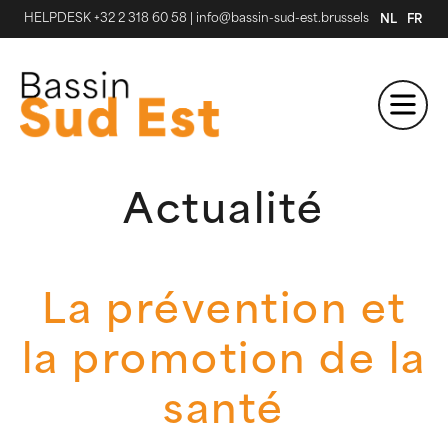
HELPDESK +32 2 318 60 58
|
info@bassin-sud-est.brussels
NL
FR
Actualité
La prévention et
la promotion de la
santé