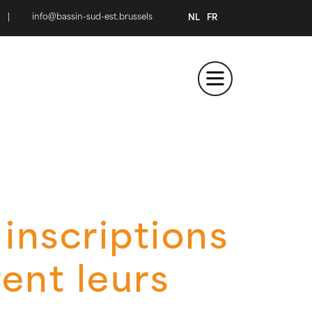
|
info@bassin-sud-est.brussels
NL
FR
inscriptions
rent leurs