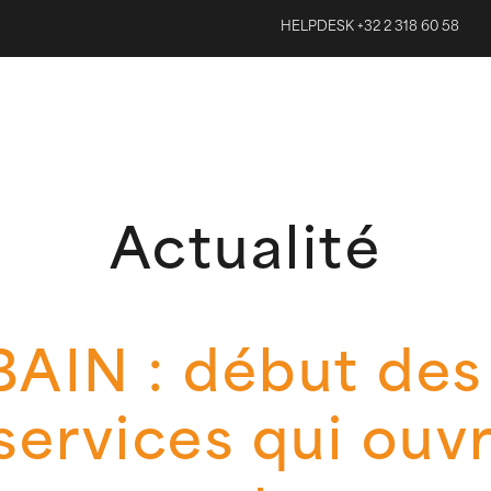
HELPDESK +32 2 318 60 58
Actualité
IN : début des 
services qui ouv