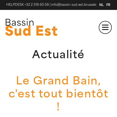
HELPDESK +32 2 318 60 58
|
info@bassin-sud-est.brussels
NL
FR
Actualité
Le Grand Bain,
c'est tout bientôt
!