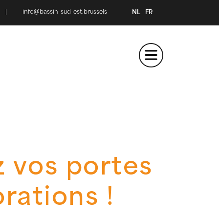
|
info@bassin-sud-est.brussels
NL
FR
z vos portes
rations !