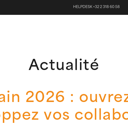
HELPDESK +32 2 318 60 58
Actualité
in 2026 : ouvre
oppez vos collabo