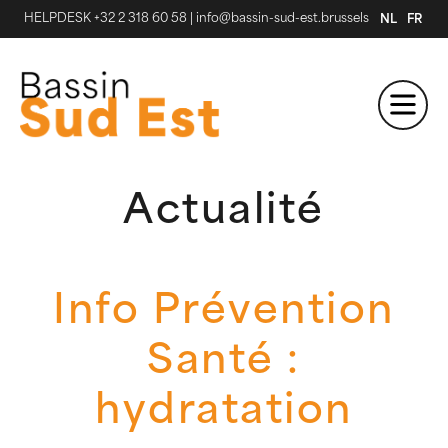
HELPDESK +32 2 318 60 58
|
info@bassin-sud-est.brussels
NL
FR
Actualité
Info Prévention
Santé :
hydratation