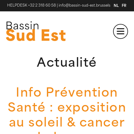
HELPDESK +32 2 318 60 58
|
info@bassin-sud-est.brussels
NL
FR
Actualité
Info Prévention
Santé : exposition
au soleil & cancer