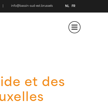
|
info@bassin-sud-est.brussels
NL
FR
ide et des
uxelles