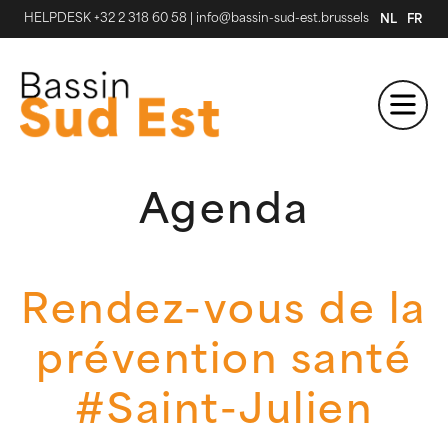
HELPDESK +32 2 318 60 58
|
info@bassin-sud-est.brussels
NL
FR
Agenda
Rendez-vous de la
prévention santé
#Saint-Julien