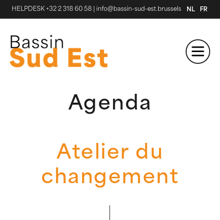
HELPDESK +32 2 318 60 58
|
info@bassin-sud-est.brussels
NL
FR
Agenda
Atelier du
changement