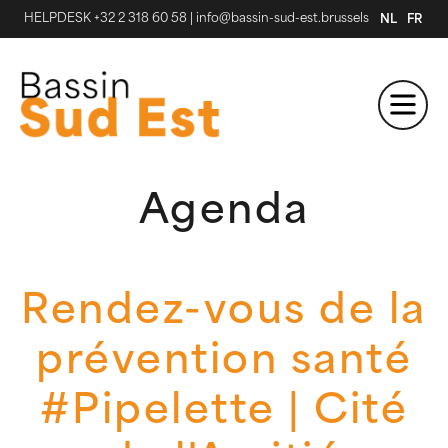
HELPDESK +32 2 318 60 58
|
info@bassin-sud-est.brussels
NL
FR
Agenda
Rendez-vous de la
prévention santé
#Pipelette | Cité