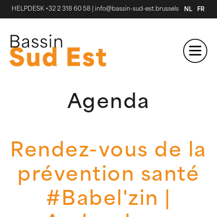
HELPDESK +32 2 318 60 58
|
info@bassin-sud-est.brussels
NL
FR
Agenda
Rendez-vous de la
prévention santé
#Babel'zin |