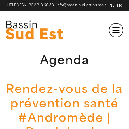
HELPDESK +32 2 318 60 58
|
info@bassin-sud-est.brussels
NL
FR
Agenda
Rendez-vous de la
prévention santé
#Andromède |