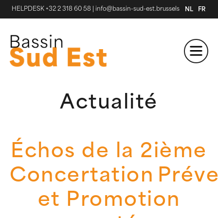
HELPDESK +32 2 318 60 58
|
info@bassin-sud-est.brussels
NL
FR
Actualité
Échos de la 2ième
Concertation Préve
et Promotion