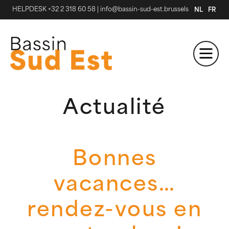
HELPDESK +32 2 318 60 58
|
info@bassin-sud-est.brussels
NL
FR
Actualité
Bonnes
vacances…
rendez-vous en