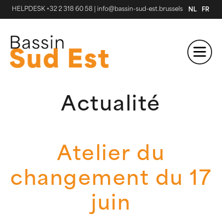
HELPDESK +32 2 318 60 58
|
info@bassin-sud-est.brussels
NL
FR
Actualité
Atelier du
changement du 17
juin