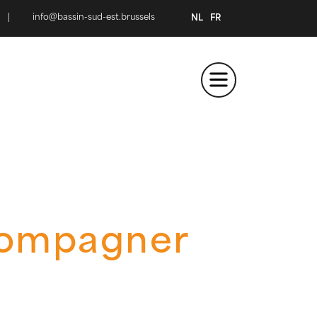
|
info@bassin-sud-est.brussels
NL
FR
compagner