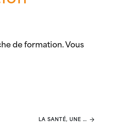
che de formation. Vous
LA SANTÉ, UNE RESSOURCE POUR CHACUN·E ET L'AFFAIRE DE TOUT·ES ?