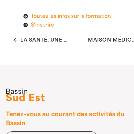
Toutes les infos sur la formation
S'inscrire
LA SANTÉ, UNE RESSOURCE POUR CHACUN·E ET L'AFFAIRE DE TOUT·ES ?
MAISON MÉDICALE COLLECTIF SANTÉ 1040 AD
Tenez-vous au courant des activités du
Bassin