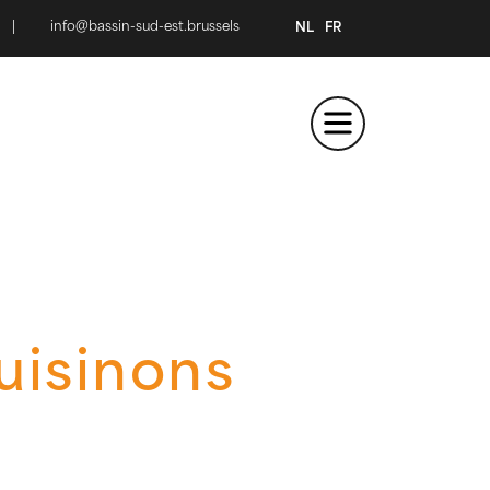
|
info@bassin-sud-est.brussels
NL
FR
uisinons