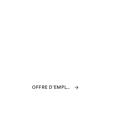
OFFRE D'EMPLOI : PARTENAIRE ENFANTS-PARENTS (PEP'S)