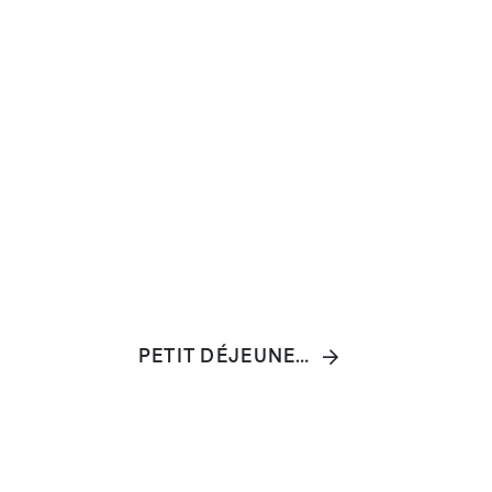
PETIT DÉJEUNER GRATUIT AVEC DES PRODUITS OXFAM