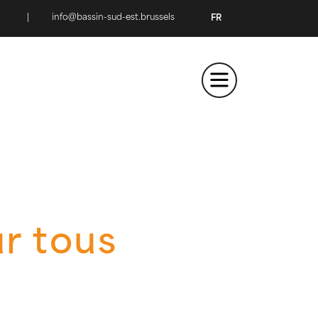
|
info@bassin-sud-est.brussels
FR
ur tous