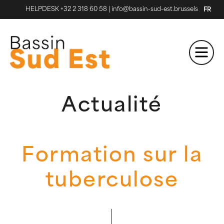
HELPDESK +32 2 318 60 58
|
info@bassin-sud-est.brussels
FR
Actualité
Formation sur la
tuberculose