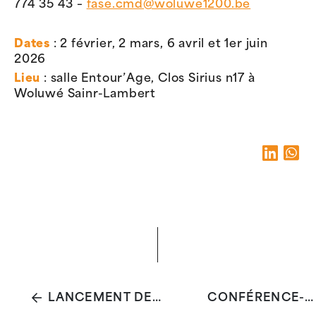
774 35 43 –
fase.cmd@woluwe1200.be
Dates
: 2 février, 2 mars, 6 avril et 1er juin
2026
Lieu
: salle Entour’Age, Clos Sirius n17 à
Woluwé Sainr-Lambert
LANCEMENT DE L'ENQUÊTE ARCAD
CONFÉRENCE-DÉBAT : DU LOCAL AU GLOBAL - RÉINVENTER LA SANTÉ PUBLIQUE PAR LES TERRITOIRES