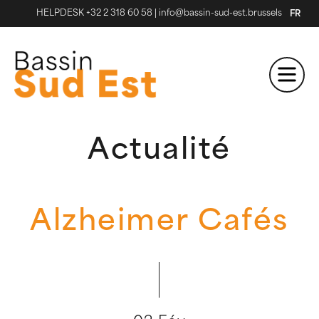
HELPDESK +32 2 318 60 58
|
info@bassin-sud-est.brussels
FR
Actualité
Alzheimer Cafés