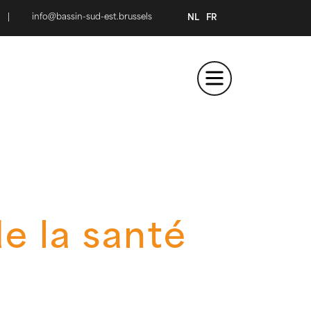
|
info@bassin-sud-est.brussels
NL
FR
e la santé