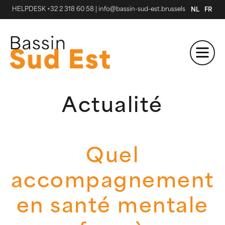
HELPDESK +32 2 318 60 58
|
info@bassin-sud-est.brussels
NL
FR
Actualité
Quel
accompagnement
en santé mentale