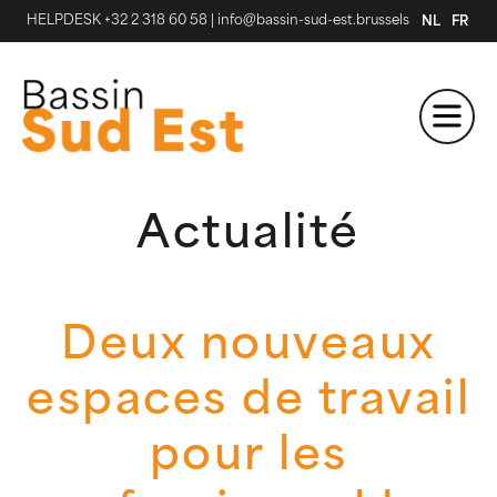
HELPDESK +32 2 318 60 58
|
info@bassin-sud-est.brussels
NL
FR
Actualité
Deux nouveaux
espaces de travail
pour les