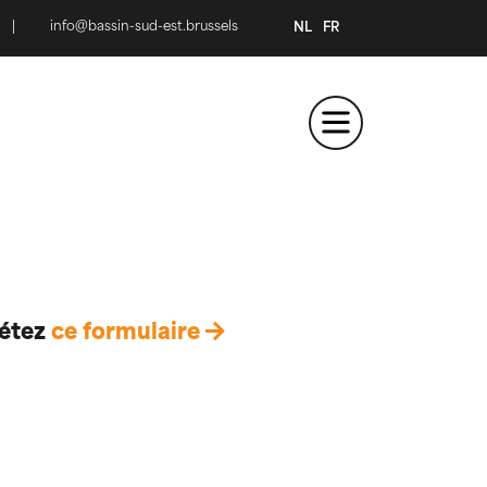
|
info@bassin-sud-est.brussels
NL
FR
létez
ce formulaire