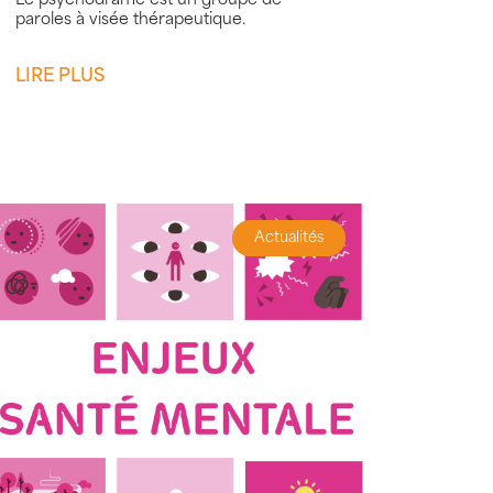
Le psychodrame est un groupe de
paroles à visée thérapeutique.
LIRE PLUS
Actualités