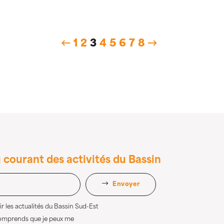
1
2
3
4
5
6
7
8
 courant des activités du Bassin
Envoyer
r les actualités du Bassin Sud-Est
comprends que je peux me