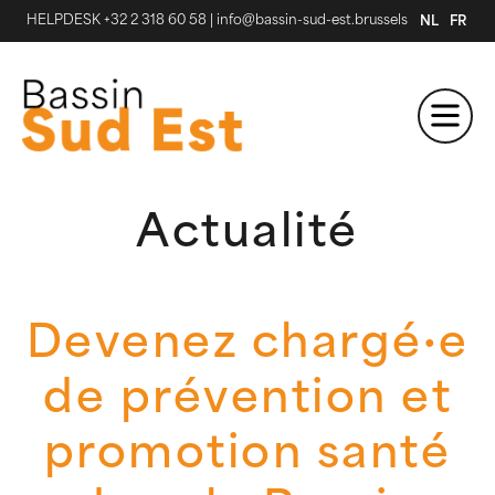
HELPDESK +32 2 318 60 58
|
info@bassin-sud-est.brussels
NL
FR
Actualité
Devenez chargé·e
de prévention et
promotion santé