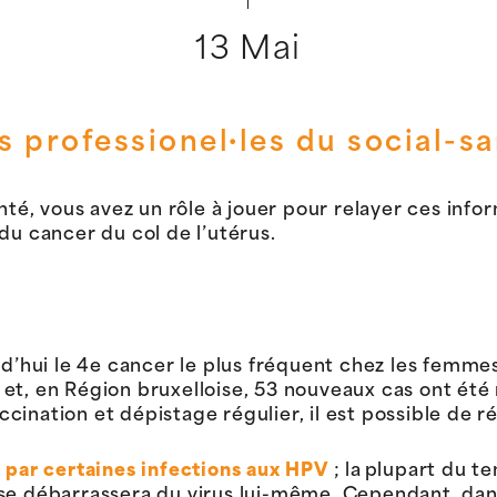
13 Mai
s
professionel·
l
es
du social-sa
nté, vous avez un rôle à jouer pour relayer ces infor
du cancer du col de l’utérus.
d’hui le 4e cancer le plus fréquent chez les femmes*
et, en Région bruxelloise, 53 nouveaux cas ont été
ination et dépistage régulier, il est possible de ré
é par certaines infections aux HPV
; la plupart du t
se débarrassera du virus lui-même. Cependant, dans