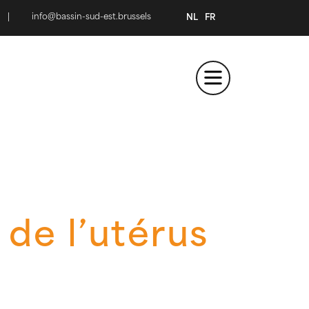
|
info@bassin-sud-est.brussels
NL
FR
de l’utérus