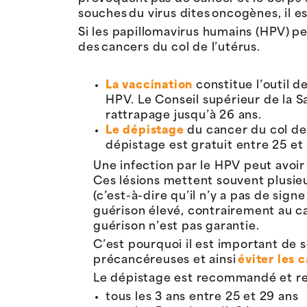
souches du virus dites oncogènes, il e
Si les papillomavirus humains (HPV) pe
des cancers du col de l’utérus.
La vaccination
constitue l’outil d
HPV. Le Conseil supérieur de la S
rattrapage jusqu’à 26 ans.
Le dépistage
du cancer du col de 
dépistage est gratuit entre 25 et
Une infection par le HPV peut avo
Ces lésions mettent souvent plusi
(c’est-à-dire qu’il n’y a pas de sig
guérison élevé, contrairement au ca
guérison n’est pas garantie.
C’est pourquoi il est important de s
précancéreuses et ainsi
éviter les 
Le dépistage est recommandé et r
tous les 3 ans entre 25 et 29 ans